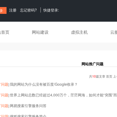
注册
忘记密码?
快捷登录:
站首页
网站建设
虚拟主机
云
网站推广问题
共
10
篇文章 首页 上
广问题
我的网站为什么没有被百度/Google收录？
]
广问题
世界上网站总数已经超过4,000万个，茫茫网海，如何才能“突围”
]
广问题
网易搜索引擎服务问答
]
广问题
搜狐搜索引擎服务简介
]