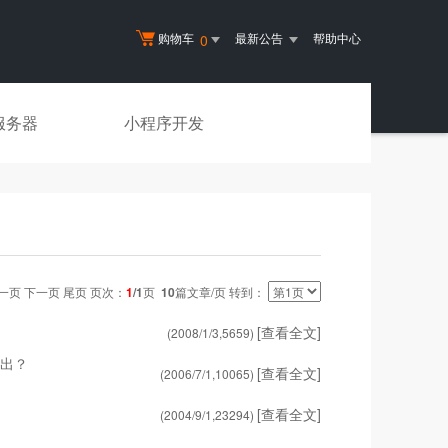
购物车
最新公告
帮助中心
0
服务器
小程序开发
一页 下一页 尾页 页次：
1
/1
页
10
篇文章/页 转到：
[查看全文]
(2008/1/3,
5659
)
而出？
[查看全文]
(2006/7/1,
10065
)
[查看全文]
(2004/9/1,
23294
)