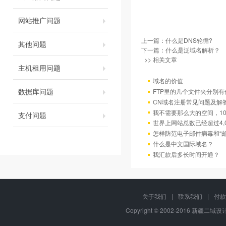
网站推广问题
上一篇：
什么是DNS轮循?
其他问题
下一篇：
什么是泛域名解析？
>> 相关文章
主机租用问题
域名的价值
数据库问题
FTP里的几个文件夹分别有
CN域名注册常见问题及解
我不需要那么大的空间，10
支付问题
世界上网站总数已经超过4,
怎样防范电子邮件病毒和“邮
什么是中文国际域名？
我汇款后多长时间开通？
关于我们
|
联系我们
|
付款
Copyright © 2002-2016 新疆二域设计,