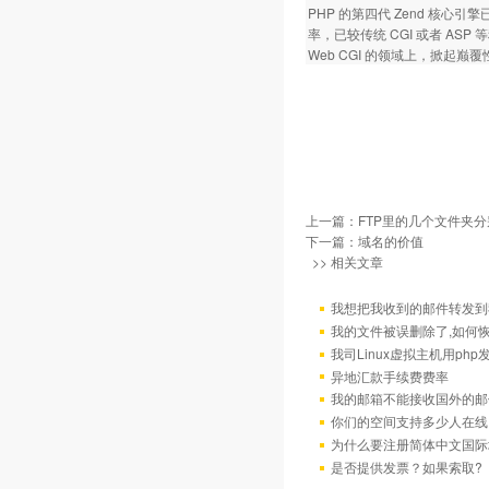
PHP 的第四代 Zend 核
率，已较传统 CGI 或者 A
Web CGI 的领域上，掀起巅
上一篇：
FTP里的几个文件夹
下一篇：
域名的价值
>> 相关文章
我想把我收到的邮件转发到我
我的文件被误删除了,如何
我司Linux虚拟主机用ph
异地汇款手续费费率
我的邮箱不能接收国外的邮
你们的空间支持多少人在线
为什么要注册简体中文国际
是否提供发票？如果索取?