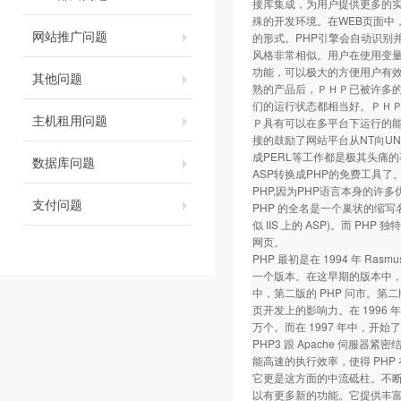
接库集成，为用户提供更多的实
殊的开发环境。在WEB页面中，所
网站推广问题
的形式。PHP引擎会自动识别并
风格非常相似。用户在使用变量
功能，可以极大的方便用户有效组
其他问题
熟的产品后，ＰＨＰ已被许多
们的运行状态都相当好。ＰＨ
主机租用问题
Ｐ具有可以在多平台下运行的能力
接的鼓励了网站平台从NT向UN
成PERL等工作都是极其头痛
数据库问题
ASP转换成PHP的免费工具
PHP,因为PHP语言本身的
支付问题
PHP 的全名是一个巢状的缩写名称，"
似 IIS 上的 ASP)。而 PHP
网页。
PHP 最初是在 1994 年 Rasmus
一个版本。在这早期的版本中，
中，第二版的 PHP 问市。第二版定名
页开发上的影响力。在 1996 年底
万个。而在 1997 年中，开始了第
PHP3 跟 Apache 伺
能高速的执行效率，使得 PHP 在
它更是这方面的中流砥柱。不断地有
以有更多新的功能。它提供丰