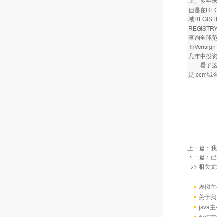
上。多年来
但是在RE
域REGI
REGIST
查询全球范
商Veris
几年中投资
看了这些
是.com
上一篇：
我
下一篇：已
>> 相关文
虚拟主
关于我
java
如何获