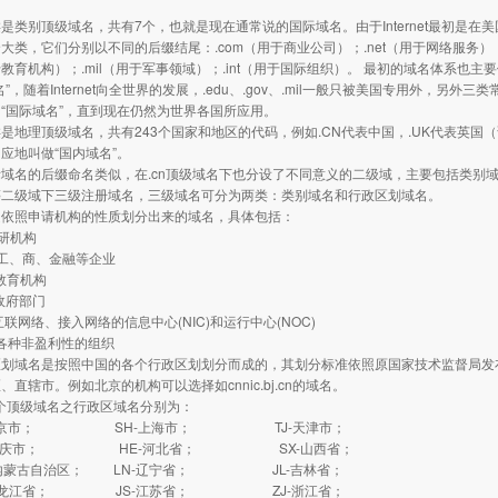
别顶级域名，共有7个，也就是现在通常说的国际域名。由于Internet最初是在
大类，它们分别以不同的后缀结尾：.com（用于商业公司）；.net（用于网络服务）；
用于教育机构）；.mil（用于军事领域）；.int（用于国际组织）。 最初的域名体系
”，随着Internet向全世界的发展，.edu、.gov、.mil一般只被美国专用外，另外三
“国际域名”，直到现在仍然为世界各国所应用。
理顶级域名，共有243个国家和地区的代码，例如.CN代表中国，.UK代表英国（
应地叫做“国内域名”。
的后缀命名类似，在.cn顶级域名下也分设了不同意义的二级域，主要包括类别域和行
.cn等二级域下三级注册域名，三级域名可分为两类：类别域名和行政区划域名。
是依照申请机构的性质划分出来的域名，具体包括：
研机构
工、商、金融等企业
教育机构
政府部门
联网络、接入网络的信息中心(NIC)和运行中心(NOC)
各种非盈利性的组织
域名是按照中国的各个行政区划划分而成的，其划分标准依照原国家技术监督局发布的
、直辖市。例如北京的机构可以选择如cnnic.bj.cn的域名。
个顶级域名之行政区域名分别为：
北京市； SH-上海市； TJ-天津市；
重庆市； HE-河北省； SX-山西省；
内蒙古自治区； LN-辽宁省； JL-吉林省；
黑龙江省； JS-江苏省； ZJ-浙江省；