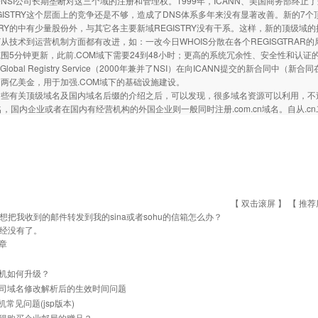
NSI公司长期垄断对这三个域的注册和管理权。1999年，ICANN、美国商务部终止了
GISTRY这个层面上的竞争还是不够，造成了DNS体系多年来没有显著改善。新的7个顶级域的
STRY的中有少量股份外，与其它各主要新域REGISTRY没有干系。这样，新的顶级域的
RY从技术到运营机制方面都有改进，如：一改今日WHOIS分散在各个REGISGTRAR的局面
围5分钟更新，此前.COM域下需要24到48小时；更高的系统冗余性、安全性和认证
ign Global Registry Service（2000年兼并了NSI）在向ICANN提交的新合
两亿美金，用于加强.COM域下的基础设施建设。
有关顶级域名及国内域名后缀的介绍之后，可以发现，很多域名资源可以利用，不
域名，国内企业或者在国内有经营机构的外国企业则一般同时注册.com.cn域名。自从
【 双击滚屏 】 【
推荐
想把我收到的邮件转发到我的sina或者sohu的信箱怎么办？
经没有了。
章
机如何升级？
司域名修改解析后的生效时间问题
主机常见问题(jsp版本)
得购买企业邮局的赠品？