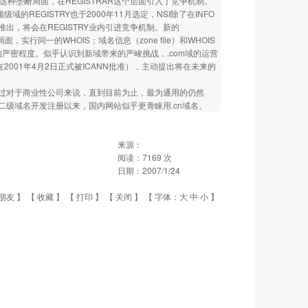
这种垄断局面，在REGISTRAR这个层面引入了竞争机制。
REGISTRY也于2000年11月选定，NSI除了在INFO
推出，将会在REGISTRY业内引进竞争机制。新的
，实行同一的WHOIS；域名信息（zone file）和WHOIS
的严密程度。似乎认识到新域带来的严峻挑战，.com域的运营
同中（新合同在2001年4月2日正式被ICANN批准），主动提出将在未来的
过对于商业性公司来说，直到目前为止，最为通用的仍然
.cn二级域名开发注册以来，国内网站似乎更青睐用.cn域名。
来源：
阅读：
7169
次
日期：
2007/1/24
朋友
】 【
收藏
】 【
打印
】 【
关闭
】 【 字体：
大
中
小
】