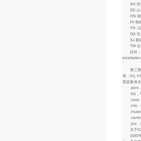
AH-
SD-
HN-
HI-
YN -
GS-
XJ-新
TW-
此外，从2
emarketer
第三类顶级
类：biz,
需是集体
.aero
.biz，
.coop
.info
.muse
.name，
.pro，
关于IC
自80年代