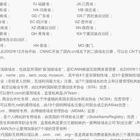
安徽省； FJ-福建省； JX-江西省；
山东省； HA-河南省； HB-湖北省；
湖南省； GD-广东省； GX-广西壮族自治区；
海南省； SC-四川省； GZ-贵州省；
云南省； XZ-西藏自治区； SN-陕西省；
甘肃省； QH-青海省； NX-宁夏回族自治区；
疆维吾尔自治区；
台湾； HK-香港； MO-澳门。
002年12月份开始，CNNIC开放了国内.cn域名下的二级域名注册，可以在.C
.cn。
域名，也就是所谓的“新顶级域名”，是ICANN根据互联网发展需要，在2000年1
 info，name，pro，aero, coop, museum。 其中前4个是非限制性域，后3个是
企业（非投资人控制，无须利润最大化）注册。这7个顶级域名的含义和注册管理机构
，航空运输业专用，由比利时国际航空通信技术协会（SITA）负责；
可以替代.com的通用域名，监督机构是JVTeam；
，商业合作社专用，由位于华盛顿的美国全国合作商业协会（NCBA）负责管理；
，可以替代.net的通用域名，由19个因特网域名注册公司联合成立的Afilias负责；
um，博物馆专用，由博物馆域名管理协会（MDMA）监督；
是个人网站的专用域名，由英国的“环球姓名注册”（GlobeNameRegistry）负责；
医生和律师等职业专用，监督机构是爱尔兰都柏林的一家网络域名公司“职业注册”（Regis
ANN为什么要增加新的7个域的背景资料：
国际互联网出现以来，.com、.net、.org一直是商家和消费者最热衷的三个通用顶