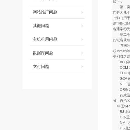
如下：
第一类是类
网站推广问题
们分为几个
.edu（
是“国际域名
其他问题
名通常称为
第二类是地
主机租用问题
的域名就相
与国际域名
或.net
数据库问题
类别域名
AC 科
支付问题
COM 
EDU 
GOV 
NET 互
ORG 
行政区划
省、自治区
中国34
BJ-
CQ-
NM -
HL-